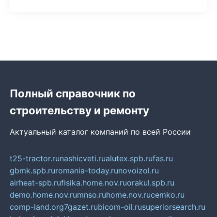
Полный справочник по
строительству и ремонту
Актуальный каталог компаний по всей России
t25-tractor.ru
nashicveti.ru
alutex.spb.ru
fas.ru
gbmk.spb.ru
romania-today.ru
novoizol.ru
airheat-spb.ru
fisika.home.nov.ru
orakul.spb.ru
demo.home.nov.ru
mnso.ru
home.nov.ru
cemko.ru
comp-land.org
7gazet.ru
bicom-oil.ru
superiorsearch.ru