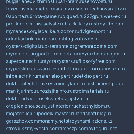
bulgarianedvizhimost.ru
sn-hram.ru
senovosti.ru
fexer.ru
snite-mebel.ru
anamvkusno.ru
technosaratov.ru
0sporte.ru
9rota-game.ru
bigbad.ru
227gp.ru
wes-ex.ru
pro-kirpichi.ru
israelsale.ru
black-lady.ru
stroy-db.com
mynances.org
ladalike.ru
zozor.ru
dvigremont.ru
odnokartinki.ru
htccare.ru
blogizotovoy.ru
oysters-digital.ru
o-remonte.org
remontdoma.com
myremont.org
portal-remonta.org
vyitikho.ru
mirjon.ru
superdeutsch.ru
mycrazystars.ru
filosofyfree.com
mypetslife.org
warren-buffett.org
greleon.com
sp-or.ru
infoelectrik.ru
materialexpert.ru
detkiexpert.ru
doktorvilechit.ru
vsesvoimirykami.ru
instrumentgid.ru
manikjurinfo.ru
hozjajkainfo.ru
stroimaterials.ru
doktoradvice.ru
selskoehozjajstvo.ru
otopleniehouse.ru
justinterior.ru
chastnyjdom.ru
mojateplica.ru
podelkimaster.ru
landshaftblog.ru
garazhov.com
monamy.net
stroysnami.kz
lcna.kz
stroyu.kz
my-vesta.com
timeszp.com
avtoguru.net