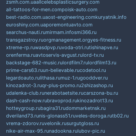
zsmh.com.ua
allcelebsplasticsurgery.com
all-tattoos-for-men.com
poisk-auto.com
best-radio.com.ua
ost-engineering.com
kuryatnik.info
euroshiny.com.ua
poremontuavto.com
searchus-nauti.ru
mirmam.info
smi366.ru
transgazstroy.ru
orgmanagement.org
yes-fitness.ru
xtreme-rp.ru
wasdpvp.ru
voda-otri.ru
tishinapve.ru
orenferma.ru
avtoservis-avgust.ru
lord-tv.ru
backstage-682-music.ru
lordfilm7.ru
lordfilm13.ru
prime-cars63.ru
un-believable.ru
codetool.ru
legardoauto.ru
lithasa.ru
muz-1.ru
gooddver.ru
kinozadrot-3.ru
qr-plus-promo.ru
2shizashop.ru
udalenka-club.ru
nerabotaetsite.ru
carszona-bu.ru
dash-cash-now.ru
bravoprod.ru
kinozadrot13.ru
hotteygroup.ru
bagira31.ru
dommarketnsk.ru
dveriland73.ru
nis-glonass51.ru
veles-doroga.ru
tb02.ru
vrema-zdorov.ru
velonik.ru
surgutgloss.ru
nike-air-max-95.ru
nadookna.ru
lubov-pic.ru