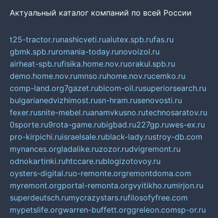
Актуальный каталог компаний по всей России
t25-tractor.ru
nashicveti.ru
alutex.spb.ru
fas.ru
gbmk.spb.ru
romania-today.ru
novoizol.ru
airheat-spb.ru
fisika.home.nov.ru
orakul.spb.ru
demo.home.nov.ru
mnso.ru
home.nov.ru
cemko.ru
comp-land.org
7gazet.ru
bicom-oil.ru
superiorsearch.ru
bulgarianedvizhimost.ru
sn-hram.ru
senovosti.ru
fexer.ru
snite-mebel.ru
anamvkusno.ru
technosaratov.ru
0sporte.ru
9rota-game.ru
bigbad.ru
227gp.ru
wes-ex.ru
pro-kirpichi.ru
israelsale.ru
black-lady.ru
stroy-db.com
mynances.org
ladalike.ru
zozor.ru
dvigremont.ru
odnokartinki.ru
htccare.ru
blogizotovoy.ru
oysters-digital.ru
o-remonte.org
remontdoma.com
myremont.org
portal-remonta.org
vyitikho.ru
mirjon.ru
superdeutsch.ru
mycrazystars.ru
filosofyfree.com
mypetslife.org
warren-buffett.org
greleon.com
sp-or.ru