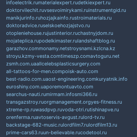
infoelectrik.ru
materialexpert.ru
detkiexpert.ru
doktorvilechit.ru
vsesvoimirykami.ru
instrumentgid.ru
manikjurinfo.ru
hozjajkainfo.ru
stroimaterials.ru
doktoradvice.ru
selskoehozjajstvo.ru
otopleniehouse.ru
justinterior.ru
chastnyjdom.ru
mojateplica.ru
podelkimaster.ru
landshaftblog.ru
garazhov.com
monamy.net
stroysnami.kz
lcna.kz
stroyu.kz
my-vesta.com
timeszp.com
avtoguru.net
zsmh.com.ua
allcelebsplasticsurgery.com
all-tattoos-for-men.com
poisk-auto.com
best-radio.com.ua
ost-engineering.com
kuryatnik.info
euroshiny.com.ua
poremontuavto.com
searchus-nauti.ru
mirmam.info
smi366.ru
transgazstroy.ru
orgmanagement.org
yes-fitness.ru
xtreme-rp.ru
wasdpvp.ru
voda-otri.ru
tishinapve.ru
orenferma.ru
avtoservis-avgust.ru
lord-tv.ru
backstage-682-music.ru
lordfilm7.ru
lordfilm13.ru
prime-cars63.ru
un-believable.ru
codetool.ru