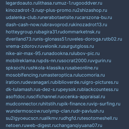
legardoauto.ru
lithasa.ru
muz-1.ru
gooddver.ru
kinozadrot-3.ru
qr-plus-promo.ru
2shizashop.ru
udalenka-club.ru
nerabotaetsite.ru
carszona-bu.ru
dash-cash-now.ru
bravoprod.ru
kinozadrot13.ru
hotteygroup.ru
bagira31.ru
dommarketnsk.ru
dveriland73.ru
nis-glonass51.ru
veles-doroga.ru
tb02.ru
vrema-zdorov.ru
velonik.ru
surgutgloss.ru
nike-air-max-95.ru
nadookna.ru
lubov-pic.ru
mobilreklama.ru
pds-nn.ru
socrat2000.ru
vgurin.ru
spksochi.ru
shkola-klassika.ru
sabeonline.ru
mosoblfencing.ru
masteroptica.ru
lucomoria.ru
iration.ru
devanagari.ru
biblioverde.ru
igro-pictures.ru
dk-tulamash.ru
s-dez-s.ru
peysok.ru
blackcountess.ru
asoftdoc.ru
scifichannel.ru
ocenka-appraisal.ru
mudconnector.ru
hitstih.ru
pik-finance.ru
vip-surfing.ru
wundermoscow.ru
olymp-clan.ru
dr-pavlush.ru
su2lgyoeucscn.ru
allkmv.ru
dhgfd.ru
tesotomeshell.ru
netoen.ru
web-digest.ru
changanqiyuana07.ru