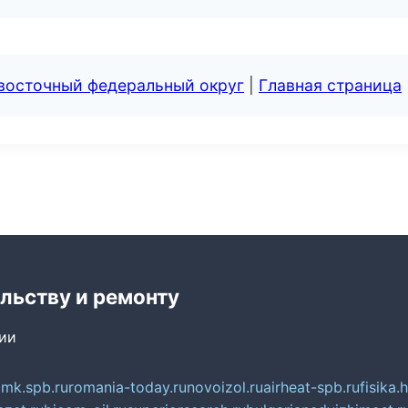
евосточный федеральный округ
|
Главная страница
льству и ремонту
сии
mk.spb.ru
romania-today.ru
novoizol.ru
airheat-spb.ru
fisika.