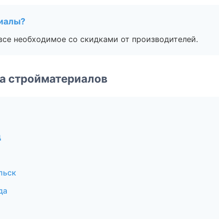
риалы?
все необходимое со скидками от производителей.
а стройматериалов
д
льск
да