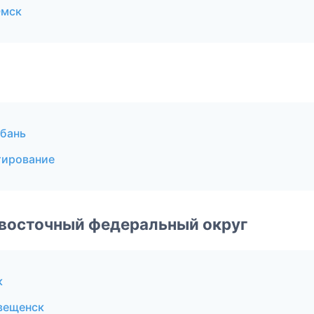
Омск
бань
тирование
евосточный федеральный округ
к
вещенск