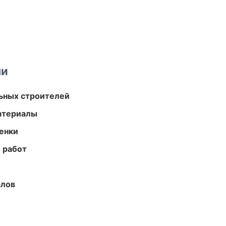
ми
ьных строителей
атериалы
енки
 работ
алов