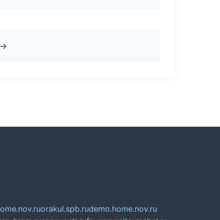
→
home.nov.ru
orakul.spb.ru
demo.home.nov.ru