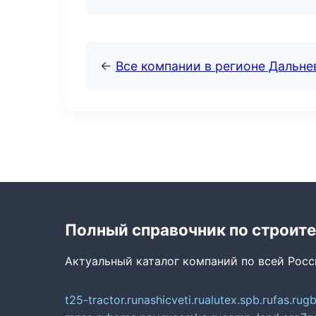
←
Все компании в регионе Дальн
Полный справочник по строите
Актуальный каталог компаний по всей Рос
t25-tractor.ru
nashicveti.ru
alutex.spb.ru
fas.ru
gb