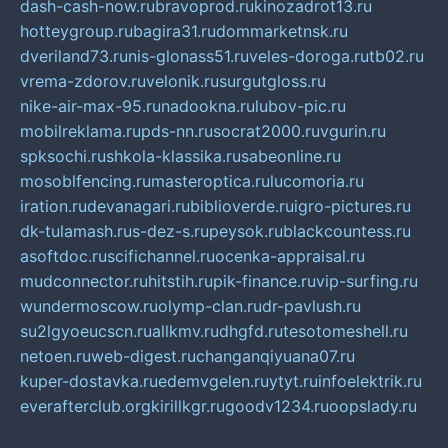
dash-cash-now.ru
bravoprod.ru
kinozadrot13.ru
hotteygroup.ru
bagira31.ru
dommarketnsk.ru
dveriland73.ru
nis-glonass51.ru
veles-doroga.ru
tb02.ru
vrema-zdorov.ru
velonik.ru
surgutgloss.ru
nike-air-max-95.ru
nadookna.ru
lubov-pic.ru
mobilreklama.ru
pds-nn.ru
socrat2000.ru
vgurin.ru
spksochi.ru
shkola-klassika.ru
sabeonline.ru
mosoblfencing.ru
masteroptica.ru
lucomoria.ru
iration.ru
devanagari.ru
biblioverde.ru
igro-pictures.ru
dk-tulamash.ru
s-dez-s.ru
peysok.ru
blackcountess.ru
asoftdoc.ru
scifichannel.ru
ocenka-appraisal.ru
mudconnector.ru
hitstih.ru
pik-finance.ru
vip-surfing.ru
wundermoscow.ru
olymp-clan.ru
dr-pavlush.ru
su2lgyoeucscn.ru
allkmv.ru
dhgfd.ru
tesotomeshell.ru
netoen.ru
web-digest.ru
changanqiyuana07.ru
kuper-dostavka.ru
edemvgelen.ru
ytyt.ru
infoelektrik.ru
everafterclub.org
kirillkgr.ru
goodv1234.ru
oopslady.ru