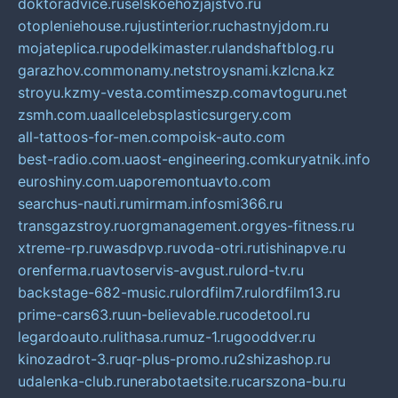
doktoradvice.ru
selskoehozjajstvo.ru
otopleniehouse.ru
justinterior.ru
chastnyjdom.ru
mojateplica.ru
podelkimaster.ru
landshaftblog.ru
garazhov.com
monamy.net
stroysnami.kz
lcna.kz
stroyu.kz
my-vesta.com
timeszp.com
avtoguru.net
zsmh.com.ua
allcelebsplasticsurgery.com
all-tattoos-for-men.com
poisk-auto.com
best-radio.com.ua
ost-engineering.com
kuryatnik.info
euroshiny.com.ua
poremontuavto.com
searchus-nauti.ru
mirmam.info
smi366.ru
transgazstroy.ru
orgmanagement.org
yes-fitness.ru
xtreme-rp.ru
wasdpvp.ru
voda-otri.ru
tishinapve.ru
orenferma.ru
avtoservis-avgust.ru
lord-tv.ru
backstage-682-music.ru
lordfilm7.ru
lordfilm13.ru
prime-cars63.ru
un-believable.ru
codetool.ru
legardoauto.ru
lithasa.ru
muz-1.ru
gooddver.ru
kinozadrot-3.ru
qr-plus-promo.ru
2shizashop.ru
udalenka-club.ru
nerabotaetsite.ru
carszona-bu.ru