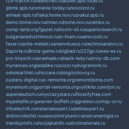
t25-tractor.ru
nashicveti.ru
alutex.spb.ru
fas.ru
gbmk.spb.ru
romania-today.ru
novoizol.ru
airheat-spb.ru
fisika.home.nov.ru
orakul.spb.ru
demo.home.nov.ru
mnso.ru
home.nov.ru
cemko.ru
comp-land.org
7gazet.ru
bicom-oil.ru
superiorsearch.ru
bulgarianedvizhimost.ru
sn-hram.ru
senovosti.ru
fexer.ru
snite-mebel.ru
anamvkusno.ru
technosaratov.ru
0sporte.ru
9rota-game.ru
bigbad.ru
227gp.ru
wes-ex.ru
pro-kirpichi.ru
israelsale.ru
black-lady.ru
stroy-db.com
mynances.org
ladalike.ru
zozor.ru
dvigremont.ru
odnokartinki.ru
htccare.ru
blogizotovoy.ru
oysters-digital.ru
o-remonte.org
remontdoma.com
myremont.org
portal-remonta.org
vyitikho.ru
mirjon.ru
superdeutsch.ru
mycrazystars.ru
filosofyfree.com
mypetslife.org
warren-buffett.org
greleon.com
sp-or.ru
infoelectrik.ru
materialexpert.ru
detkiexpert.ru
doktorvilechit.ru
vsesvoimirykami.ru
instrumentgid.ru
manikjurinfo.ru
hozjajkainfo.ru
stroimaterials.ru