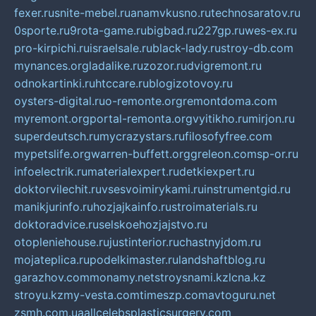
fexer.ru
snite-mebel.ru
anamvkusno.ru
technosaratov.ru
0sporte.ru
9rota-game.ru
bigbad.ru
227gp.ru
wes-ex.ru
pro-kirpichi.ru
israelsale.ru
black-lady.ru
stroy-db.com
mynances.org
ladalike.ru
zozor.ru
dvigremont.ru
odnokartinki.ru
htccare.ru
blogizotovoy.ru
oysters-digital.ru
o-remonte.org
remontdoma.com
myremont.org
portal-remonta.org
vyitikho.ru
mirjon.ru
superdeutsch.ru
mycrazystars.ru
filosofyfree.com
mypetslife.org
warren-buffett.org
greleon.com
sp-or.ru
infoelectrik.ru
materialexpert.ru
detkiexpert.ru
doktorvilechit.ru
vsesvoimirykami.ru
instrumentgid.ru
manikjurinfo.ru
hozjajkainfo.ru
stroimaterials.ru
doktoradvice.ru
selskoehozjajstvo.ru
otopleniehouse.ru
justinterior.ru
chastnyjdom.ru
mojateplica.ru
podelkimaster.ru
landshaftblog.ru
garazhov.com
monamy.net
stroysnami.kz
lcna.kz
stroyu.kz
my-vesta.com
timeszp.com
avtoguru.net
zsmh.com.ua
allcelebsplasticsurgery.com