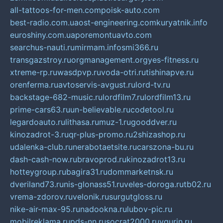
all-tattoos-for-men.com
poisk-auto.com
best-radio.com.ua
ost-engineering.com
kuryatnik.info
euroshiny.com.ua
poremontuavto.com
searchus-nauti.ru
mirmam.info
smi366.ru
transgazstroy.ru
orgmanagement.org
yes-fitness.ru
xtreme-rp.ru
wasdpvp.ru
voda-otri.ru
tishinapve.ru
orenferma.ru
avtoservis-avgust.ru
lord-tv.ru
backstage-682-music.ru
lordfilm7.ru
lordfilm13.ru
prime-cars63.ru
un-believable.ru
codetool.ru
legardoauto.ru
lithasa.ru
muz-1.ru
gooddver.ru
kinozadrot-3.ru
qr-plus-promo.ru
2shizashop.ru
udalenka-club.ru
nerabotaetsite.ru
carszona-bu.ru
dash-cash-now.ru
bravoprod.ru
kinozadrot13.ru
hotteygroup.ru
bagira31.ru
dommarketnsk.ru
dveriland73.ru
nis-glonass51.ru
veles-doroga.ru
tb02.ru
vrema-zdorov.ru
velonik.ru
surgutgloss.ru
nike-air-max-95.ru
nadookna.ru
lubov-pic.ru
mobilreklama.ru
pds-nn.ru
socrat2000.ru
vgurin.ru