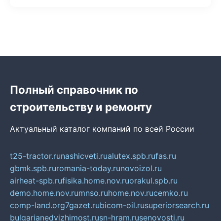
Полный справочник по
строительству и ремонту
Актуальный каталог компаний по всей России
t25-tractor.ru
nashicveti.ru
alutex.spb.ru
fas.ru
gbmk.spb.ru
romania-today.ru
novoizol.ru
airheat-spb.ru
fisika.home.nov.ru
orakul.spb.ru
demo.home.nov.ru
mnso.ru
home.nov.ru
cemko.ru
comp-land.org
7gazet.ru
bicom-oil.ru
superiorsearch.ru
bulgarianedvizhimost.ru
sn-hram.ru
senovosti.ru