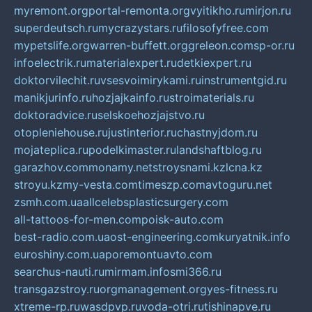
myremont.org
portal-remonta.org
vyitikho.ru
mirjon.ru
superdeutsch.ru
mycrazystars.ru
filosofyfree.com
mypetslife.org
warren-buffett.org
greleon.com
sp-or.ru
infoelectrik.ru
materialexpert.ru
detkiexpert.ru
doktorvilechit.ru
vsesvoimirykami.ru
instrumentgid.ru
manikjurinfo.ru
hozjajkainfo.ru
stroimaterials.ru
doktoradvice.ru
selskoehozjajstvo.ru
otopleniehouse.ru
justinterior.ru
chastnyjdom.ru
mojateplica.ru
podelkimaster.ru
landshaftblog.ru
garazhov.com
monamy.net
stroysnami.kz
lcna.kz
stroyu.kz
my-vesta.com
timeszp.com
avtoguru.net
zsmh.com.ua
allcelebsplasticsurgery.com
all-tattoos-for-men.com
poisk-auto.com
best-radio.com.ua
ost-engineering.com
kuryatnik.info
euroshiny.com.ua
poremontuavto.com
searchus-nauti.ru
mirmam.info
smi366.ru
transgazstroy.ru
orgmanagement.org
yes-fitness.ru
xtreme-rp.ru
wasdpvp.ru
voda-otri.ru
tishinapve.ru