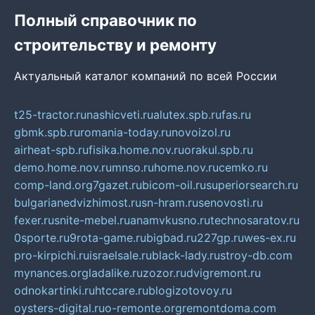
Полный справочник по
строительству и ремонту
Актуальный каталог компаний по всей России
t25-tractor.ru
nashicveti.ru
alutex.spb.ru
fas.ru
gbmk.spb.ru
romania-today.ru
novoizol.ru
airheat-spb.ru
fisika.home.nov.ru
orakul.spb.ru
demo.home.nov.ru
mnso.ru
home.nov.ru
cemko.ru
comp-land.org
7gazet.ru
bicom-oil.ru
superiorsearch.ru
bulgarianedvizhimost.ru
sn-hram.ru
senovosti.ru
fexer.ru
snite-mebel.ru
anamvkusno.ru
technosaratov.ru
0sporte.ru
9rota-game.ru
bigbad.ru
227gp.ru
wes-ex.ru
pro-kirpichi.ru
israelsale.ru
black-lady.ru
stroy-db.com
mynances.org
ladalike.ru
zozor.ru
dvigremont.ru
odnokartinki.ru
htccare.ru
blogizotovoy.ru
oysters-digital.ru
o-remonte.org
remontdoma.com