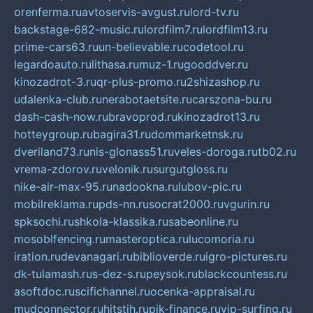
orenferma.ru
avtoservis-avgust.ru
lord-tv.ru
backstage-682-music.ru
lordfilm7.ru
lordfilm13.ru
prime-cars63.ru
un-believable.ru
codetool.ru
legardoauto.ru
lithasa.ru
muz-1.ru
gooddver.ru
kinozadrot-3.ru
qr-plus-promo.ru
2shizashop.ru
udalenka-club.ru
nerabotaetsite.ru
carszona-bu.ru
dash-cash-now.ru
bravoprod.ru
kinozadrot13.ru
hotteygroup.ru
bagira31.ru
dommarketnsk.ru
dveriland73.ru
nis-glonass51.ru
veles-doroga.ru
tb02.ru
vrema-zdorov.ru
velonik.ru
surgutgloss.ru
nike-air-max-95.ru
nadookna.ru
lubov-pic.ru
mobilreklama.ru
pds-nn.ru
socrat2000.ru
vgurin.ru
spksochi.ru
shkola-klassika.ru
sabeonline.ru
mosoblfencing.ru
masteroptica.ru
lucomoria.ru
iration.ru
devanagari.ru
biblioverde.ru
igro-pictures.ru
dk-tulamash.ru
s-dez-s.ru
peysok.ru
blackcountess.ru
asoftdoc.ru
scifichannel.ru
ocenka-appraisal.ru
mudconnector.ru
hitstih.ru
pik-finance.ru
vip-surfing.ru