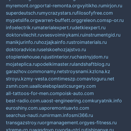
myremont.org
portal-remonta.org
vyitikho.ru
mirjon.ru
superdeutsch.ru
mycrazystars.ru
filosofyfree.com
mypetslife.org
warren-buffett.org
greleon.com
sp-or.ru
infoelectrik.ru
materialexpert.ru
detkiexpert.ru
doktorvilechit.ru
vsesvoimirykami.ru
instrumentgid.ru
manikjurinfo.ru
hozjajkainfo.ru
stroimaterials.ru
doktoradvice.ru
selskoehozjajstvo.ru
otopleniehouse.ru
justinterior.ru
chastnyjdom.ru
mojateplica.ru
podelkimaster.ru
landshaftblog.ru
garazhov.com
monamy.net
stroysnami.kz
lcna.kz
stroyu.kz
my-vesta.com
timeszp.com
avtoguru.net
zsmh.com.ua
allcelebsplasticsurgery.com
all-tattoos-for-men.com
poisk-auto.com
best-radio.com.ua
ost-engineering.com
kuryatnik.info
euroshiny.com.ua
poremontuavto.com
searchus-nauti.ru
mirmam.info
smi366.ru
transgazstroy.ru
orgmanagement.org
yes-fitness.ru
xtreme-rp.ru
wasdpvp.ru
voda-otri.ru
tishinapve.ru