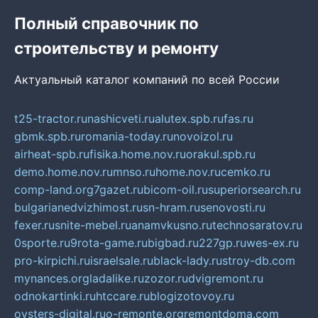
Полный справочник по
строительству и ремонту
Актуальный каталог компаний по всей России
t25-tractor.ru
nashicveti.ru
alutex.spb.ru
fas.ru
gbmk.spb.ru
romania-today.ru
novoizol.ru
airheat-spb.ru
fisika.home.nov.ru
orakul.spb.ru
demo.home.nov.ru
mnso.ru
home.nov.ru
cemko.ru
comp-land.org
7gazet.ru
bicom-oil.ru
superiorsearch.ru
bulgarianedvizhimost.ru
sn-hram.ru
senovosti.ru
fexer.ru
snite-mebel.ru
anamvkusno.ru
technosaratov.ru
0sporte.ru
9rota-game.ru
bigbad.ru
227gp.ru
wes-ex.ru
pro-kirpichi.ru
israelsale.ru
black-lady.ru
stroy-db.com
mynances.org
ladalike.ru
zozor.ru
dvigremont.ru
odnokartinki.ru
htccare.ru
blogizotovoy.ru
oysters-digital.ru
o-remonte.org
remontdoma.com