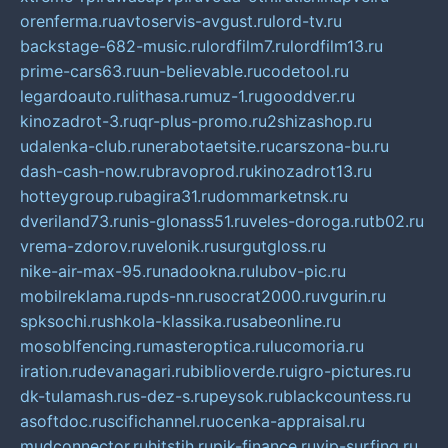
orenferma.ru
avtoservis-avgust.ru
lord-tv.ru
backstage-682-music.ru
lordfilm7.ru
lordfilm13.ru
prime-cars63.ru
un-believable.ru
codetool.ru
legardoauto.ru
lithasa.ru
muz-1.ru
gooddver.ru
kinozadrot-3.ru
qr-plus-promo.ru
2shizashop.ru
udalenka-club.ru
nerabotaetsite.ru
carszona-bu.ru
dash-cash-now.ru
bravoprod.ru
kinozadrot13.ru
hotteygroup.ru
bagira31.ru
dommarketnsk.ru
dveriland73.ru
nis-glonass51.ru
veles-doroga.ru
tb02.ru
vrema-zdorov.ru
velonik.ru
surgutgloss.ru
nike-air-max-95.ru
nadookna.ru
lubov-pic.ru
mobilreklama.ru
pds-nn.ru
socrat2000.ru
vgurin.ru
spksochi.ru
shkola-klassika.ru
sabeonline.ru
mosoblfencing.ru
masteroptica.ru
lucomoria.ru
iration.ru
devanagari.ru
biblioverde.ru
igro-pictures.ru
dk-tulamash.ru
s-dez-s.ru
peysok.ru
blackcountess.ru
asoftdoc.ru
scifichannel.ru
ocenka-appraisal.ru
mudconnector.ru
hitstih.ru
pik-finance.ru
vip-surfing.ru