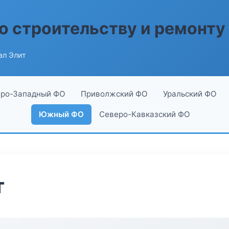
о строительству и ремонту
ал Элит
ро-Западный ФО
Приволжский ФО
Уральский ФО
Южный ФО
Северо-Кавказский ФО
т