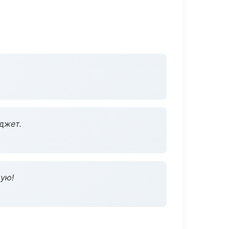
джет.
дую!