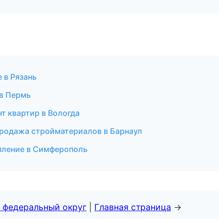
 в Рязань
 в Пермь
т квартир в Вологда
родажа стройматериалов в Барнаул
епление в Симферополь
 федеральный округ
|
Главная страница
→