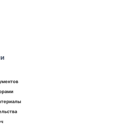
ми
ументов
торами
атериалы
ельства
юч